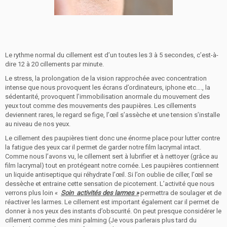
Le rythme normal du cillement est d’un toutes les 3 à 5 secondes, c’est-à-
dire 12 à 20 cillements par minute.
Le stress, la prolongation de la vision rapprochée avec concentration
intense que nous provoquent les écrans d’ordinateurs, iphone etc…., la
sédentarité, provoquent l’immobilisation anormale du mouvement des
yeux tout comme des mouvements des paupières. Les cillements
deviennent rares, le regard se fige, l’œil s’assèche et une tension s’installe
au niveau de nos yeux.
Le cillement des paupières tient donc une énorme place pour lutter contre
la fatigue des yeux car il permet de garder notre film lacrymal intact.
Comme nous l’avons vu, le cillement sert à lubrifier et à nettoyer (grâce au
film lacrymal) tout en protégeant notre cornée. Les paupières contiennent
un liquide antiseptique qui réhydrate l’œil. Si l’on oublie de ciller, l’œil se
dessèche et entraine cette sensation de picotement. L’activité que nous
verrons plus loin «
Soin activités des larmes »
permettra de soulager et de
réactiver les larmes. Le cillement est important également car il permet de
donner à nos yeux des instants d’obscurité. On peut presque considérer le
cillement comme des mini palming (Je vous parlerais plus tard du